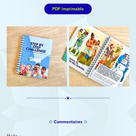
PDF imprimable
⋯⋯⋯⋯⋯⋯⋯⋯⋯
•❀•
⋯⋯⋯⋯⋯⋯⋯⋯⋯​​​​​​​
✿
Commentaires
✿
Malta :