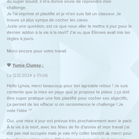
du super boulot. il m'a donné envie de reprendre mon
challenge.
Je l'ai imprimé et plastifié et je m'en suis fait un classeur. Je
trouve ça plus sympa de cocher les cases.
Juste une question, est ce que vous aller le mettre à jour pour le
dernier addon à la vie à la mort? J'ai vu que Elinoee avait mis les
règles à jours.
Merci encore pour votre travail
💙
Yumie Clumsy :
Le 12.12.2024 à 17h06
Hello Lynoa, merci beaucoup pour ton agréable retour ! Je suis
contente que la mise en page que je propose te plaise :) ça doit
être super pratique une fois plastifié pour cocher ses objectifs,
ça permet de les effacer si on recommence le challenge ! Je
note l'idée ^^
Oui, une mise à jour est prévue très prochainement avec le pack
À la vie à la mort, avec les fêtes de fin d'année et mon travail j'ai
été pas mal occupée mais je vais m'y coller bientôt 🙏 merci pour