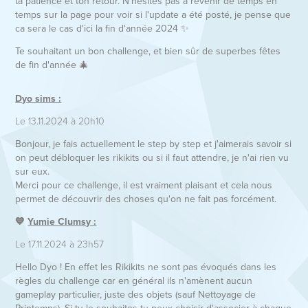
ta patience et ton retour. N'hésites pas à revenir de temps en
temps sur la page pour voir si l'update a été posté, je pense que
ca sera le cas d'ici la fin d'année 2024 ✨
Te souhaitant un bon challenge, et bien sûr de superbes fêtes
de fin d'année 🎄
Dyo sims :
Le 13.11.2024 à 20h10
Bonjour, je fais actuellement le step by step et j'aimerais savoir si
on peut débloquer les rikikits ou si il faut attendre, je n'ai rien vu
sur eux.
Merci pour ce challenge, il est vraiment plaisant et cela nous
permet de découvrir des choses qu'on ne fait pas forcément.
💙
Yumie Clumsy :
Le 17.11.2024 à 23h57
Hello Dyo ! En effet les Rikikits ne sont pas évoqués dans les
règles du challenge car en général ils n'amènent aucun
gameplay particulier, juste des objets (sauf Nettoyage de
Printemps). Si tu le souhaites tu peux choisir d'associer à chaque