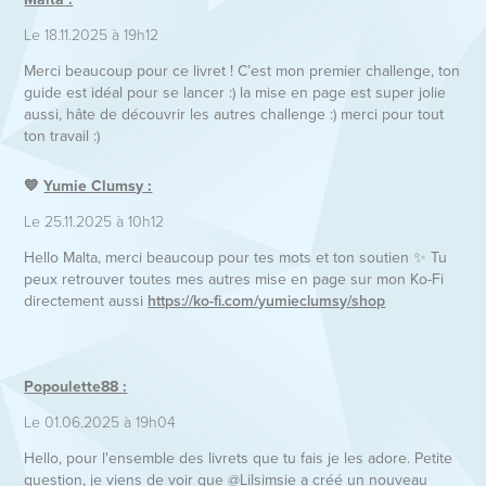
Le 18.11.2025 à 19h12
Merci beaucoup pour ce livret ! C’est mon premier challenge, ton
guide est idéal pour se lancer :) la mise en page est super jolie
aussi, hâte de découvrir les autres challenge :) merci pour tout
ton travail :)​​​​​​​
💙
Yumie Clumsy :
Le 25.11.2025 à 10h12
Hello Malta, merci beaucoup pour tes mots et ton soutien ✨ Tu
peux retrouver toutes mes autres mise en page sur mon Ko-Fi
directement aussi
https://ko-fi.com/yumieclumsy/shop
Popoulette88 :
Le 01.06.2025 à 19h04
Hello, pour l'ensemble des livrets que tu fais je les adore. Petite
question, je viens de voir que @Lilsimsie a créé un nouveau